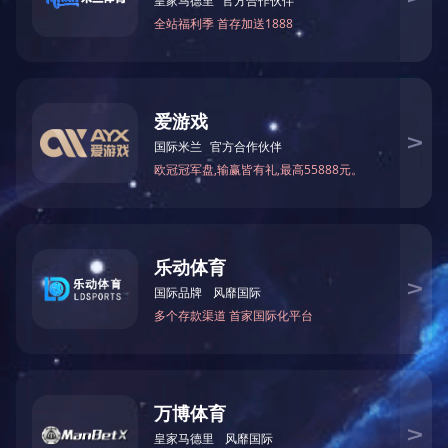
优选锯
MJ173/1
MJ263木工圆锯机
MJ163/164下