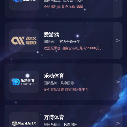
上一篇：已经是第一篇了
下一篇：
MJ173/173B圆木多片锯机
关于中大
新闻资讯
About
News