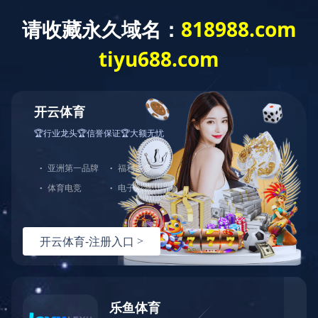
开云体育
您好，欢迎光临牡丹江中大木工机械有限责任公司官网！
网站开云体育
关于中大
产品展示