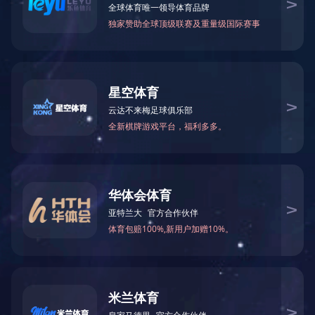
产品中心
木屋设备类
门窗设备
干燥机系列设备
集成材生产