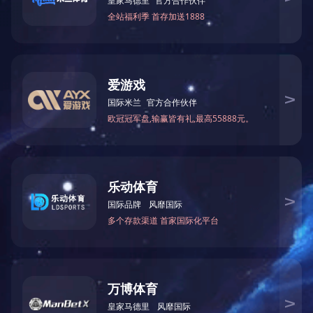
SKMFX220-B数控四轴木屋卧式铣槽机
MB4023-
MFX220木屋四轴开槽机
MFY1